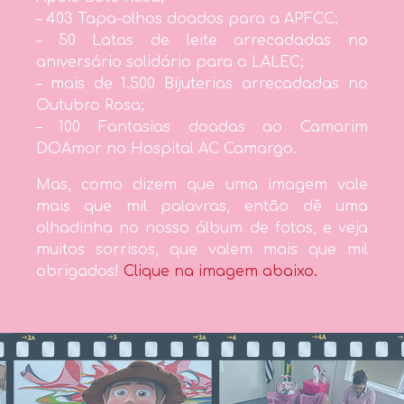
– 403 Tapa-olhos doados para a APFCC;
– 50 Latas de leite arrecadadas no
aniversário solidário para a LALEC;
– mais de 1.500 Bijuterias arrecadadas no
Outubro Rosa;
– 100 Fantasias doadas ao Camarim
DOAmor no Hospital AC Camargo.
Mas, como dizem que uma imagem vale
mais que mil palavras, então dê uma
olhadinha no nosso álbum de fotos, e veja
muitos sorrisos, que valem mais que mil
obrigados!
Clique na imagem abaixo.