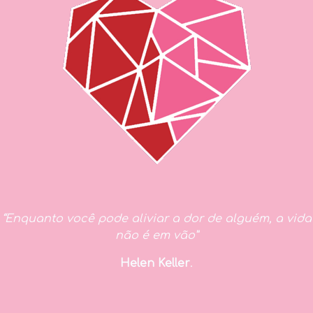
“Enquanto você pode aliviar a dor de alguém, a vida
não é em vão”
Helen Keller
.