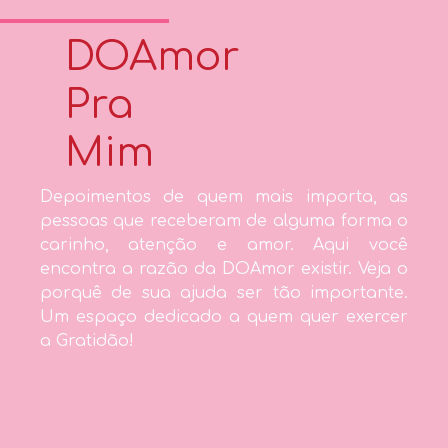
DOAmor
Pra
Mim
Depoimentos de quem mais importa, as
pessoas que receberam de alguma forma o
carinho, atenção e amor. Aqui você
encontra a razão da DOAmor existir. Veja o
porquê de sua ajuda ser tão importante.
Um espaço dedicado a quem quer exercer
a Gratidão!