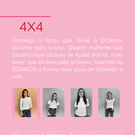
4X4
Conheça a força que move a DOAmor
durante todo o ano. Quatro mulheres que
transformam através de Ações diárias, todo
Amor que sentem pelo próximo, fazendo da
DOAMOR a forma mais pura de Gratidão a
vida.