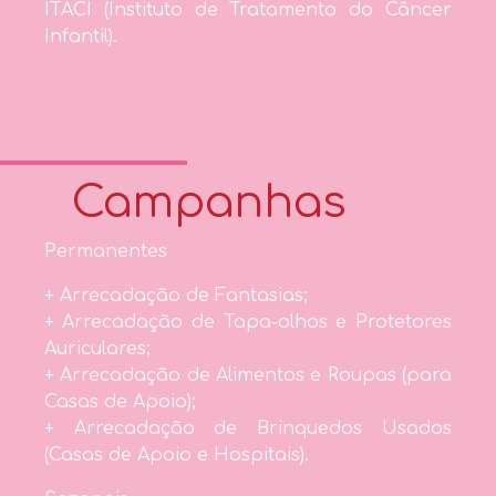
ITACI (Instituto de Tratamento do Câncer
Infantil).
Campanhas
Permanentes
+ Arrecadação de Fantasias;
+ Arrecadação de Tapa-olhos e Protetores
Auriculares;
+ Arrecadação de Alimentos e Roupas (para
Casas de Apoio);
+ Arrecadação de Brinquedos Usados
(Casas de Apoio e Hospitais).