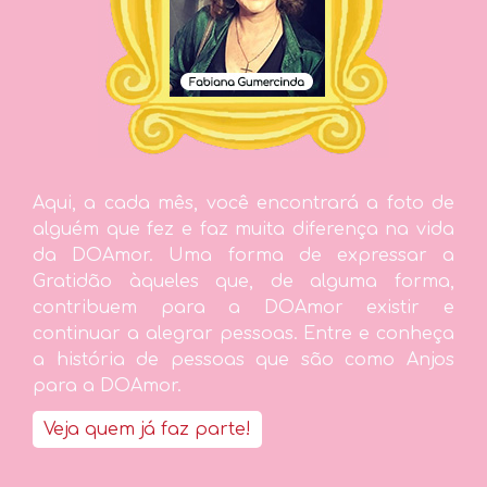
Aqui, a cada mês, você encontrará a foto de
alguém que fez e faz muita diferença na vida
da DOAmor. Uma forma de expressar a
Gratidão àqueles que, de alguma forma,
contribuem para a DOAmor existir e
continuar a alegrar pessoas. Entre e conheça
a história de pessoas que são como Anjos
para a DOAmor.
Veja quem já faz parte!